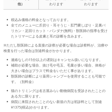
他）
わります
わります
税込み価格の料金となっております。
全てのメニューに爪切り・耳そうじ・肛門嚢しぼり・足裏バ
リカン・足回りカット・バンダナ(無料)・獣医師の指導を受け
たトリマーによる皮膚と耳の診断を含みます。
※ただし獣医師による直接の診察が必要な場合は診察料が、治療や
検査を行った場合は別途料金がかかります。
連絡なしの15分以上の遅刻はキャンセル扱いになります。
補助が必要な場合、抜け毛や毛玉、毛量が多い場合、体格が
大きい場合はプラスで料金をいただく事があります。
獣医師の診断により薬用シャンプーを使用することも可能で
す。（別料金）
猫のトリミングは名古屋みらい動物病院を受診されたことの
ある方に限ります。
病院に来院されたことのない新規の方は初診料として別途
¥1375(税込)かかります。