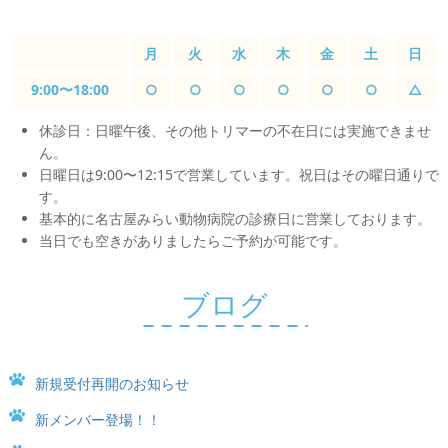
月
火
水
木
金
土
日
9:00〜18:00
○
○
○
○
○
○
△
休診日：日曜午後、その他トリマーの不在日には実施できませ
ん。
日曜日は9:00〜12:15で営業しています。祝日はその曜日通りで
す。
基本的に名古屋みらい動物病院の診療日に営業しております。
当日でも空きがありましたらご予約が可能です。
ブログ
新規受付再開のお知らせ
新メンバー登場！！