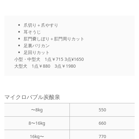
爪切り＋爪やすり
耳そうじ
肛門嚢しぼり＋肛門周りカット
足裏バリカン
足回りカット
小型・中型犬 1点￥715 3点¥1650
大型犬 1点￥880 3点￥1980
マイクロバブル炭酸泉
〜8kg
550
8〜16kg
660
16kg〜
770