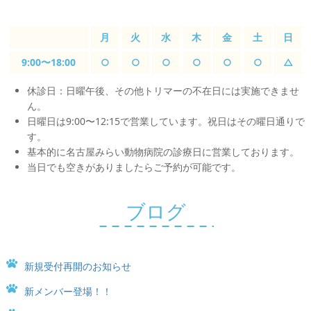
月
火
水
木
金
土
日
9:00〜18:00
○
○
○
○
○
○
△
休診日：日曜午後、その他トリマーの不在日には実施できませ
ん。
日曜日は9:00〜12:15で営業しています。祝日はその曜日通りで
す。
基本的に名古屋みらい動物病院の診療日に営業しております。
当日でも空きがありましたらご予約が可能です。
ブログ
新規受付再開のお知らせ
新メンバー登場！！