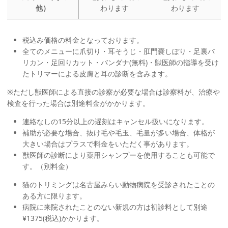
他）
わります
わります
税込み価格の料金となっております。
全てのメニューに爪切り・耳そうじ・肛門嚢しぼり・足裏バ
リカン・足回りカット・バンダナ(無料)・獣医師の指導を受け
たトリマーによる皮膚と耳の診断を含みます。
※ただし獣医師による直接の診察が必要な場合は診察料が、治療や
検査を行った場合は別途料金がかかります。
連絡なしの15分以上の遅刻はキャンセル扱いになります。
補助が必要な場合、抜け毛や毛玉、毛量が多い場合、体格が
大きい場合はプラスで料金をいただく事があります。
獣医師の診断により薬用シャンプーを使用することも可能で
す。（別料金）
猫のトリミングは名古屋みらい動物病院を受診されたことの
ある方に限ります。
病院に来院されたことのない新規の方は初診料として別途
¥1375(税込)かかります。