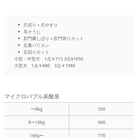
爪切り＋爪やすり
耳そうじ
肛門嚢しぼり＋肛門周りカット
足裏バリカン
足回りカット
小型・中型犬 1点￥715 3点¥1650
大型犬 1点￥880 3点￥1980
マイクロバブル炭酸泉
〜8kg
550
8〜16kg
660
16kg〜
770