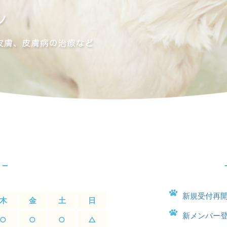
新規受付再
木
金
土
日
新メンバー
○
○
○
△