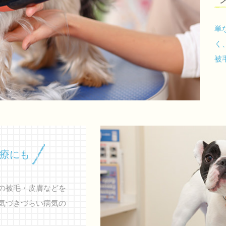
単
く
被
療にも
の被毛・皮膚などを
気づきづらい病気の