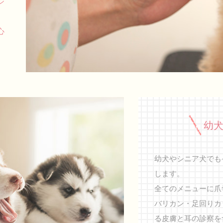
シ
心
幼
幼犬やシニア犬でも
します。
全てのメニューに爪
バリカン・足回りカ
る皮膚と耳の診察を