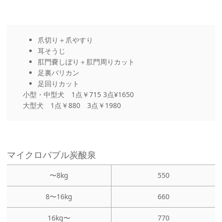
爪切り＋爪やすり
耳そうじ
肛門嚢しぼり＋肛門周りカット
足裏バリカン
足回りカット
小型・中型犬 1点￥715 3点¥1650
大型犬 1点￥880 3点￥1980
マイクロバブル炭酸泉
〜8kg
550
8〜16kg
660
16kg〜
770