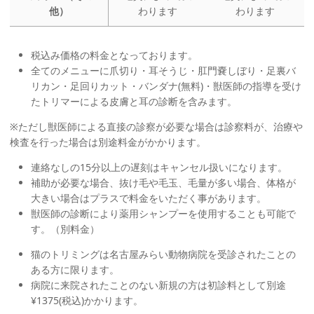
他）
わります
わります
税込み価格の料金となっております。
全てのメニューに爪切り・耳そうじ・肛門嚢しぼり・足裏バ
リカン・足回りカット・バンダナ(無料)・獣医師の指導を受け
たトリマーによる皮膚と耳の診断を含みます。
※ただし獣医師による直接の診察が必要な場合は診察料が、治療や
検査を行った場合は別途料金がかかります。
連絡なしの15分以上の遅刻はキャンセル扱いになります。
補助が必要な場合、抜け毛や毛玉、毛量が多い場合、体格が
大きい場合はプラスで料金をいただく事があります。
獣医師の診断により薬用シャンプーを使用することも可能で
す。（別料金）
猫のトリミングは名古屋みらい動物病院を受診されたことの
ある方に限ります。
病院に来院されたことのない新規の方は初診料として別途
¥1375(税込)かかります。