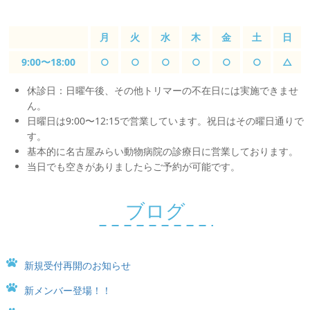
月
火
水
木
金
土
日
9:00〜18:00
○
○
○
○
○
○
△
休診日：日曜午後、その他トリマーの不在日には実施できませ
ん。
日曜日は9:00〜12:15で営業しています。祝日はその曜日通りで
す。
基本的に名古屋みらい動物病院の診療日に営業しております。
当日でも空きがありましたらご予約が可能です。
ブログ
新規受付再開のお知らせ
新メンバー登場！！